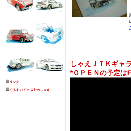
しゃえＪＴＫギャ
*ＯＰＥＮの予定はF
リンク
くるま バイク 以外のしゃえ